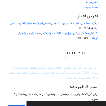
تماس با ما
نقشه سایت
آخرین اخبار
برگزیده شدن نشریه شیمی و مهندسی شیمی ایران به عنوان نشریه علمی
برتر
1404-09-11
۴۸۱ پژوهشگر ایرانی در زمره دانشمندان یک‌درصد برتر جهان قرار
گرفتند.
1401-09-07
"
این نشریه با احترام به قوانین اخلاق در نشریات، تابع قوانین کمیتۀ اخلاق در
انتشار (COPE) می باشد و از آیین نامه اجرایی قانون پیشگیری و مقابله با تقلب
در آثار علمی پیروی می نماید".
اشتراک خبرنامه
برای دریافت اخبار و اطلاعیه های مهم نشریه در خبرنامه نشریه مشترک
شوید.