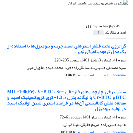
کلیدواژه‌ها =
بیودیزل
تعداد مقالات:
7
گرانرو‌ی تحت فشار استر‌های اسید چرب و بیو‌دیزل‌ها با استفاده از
یک مدل ترمودینامیکی نوین
دوره 41، شماره 3، پاییز 1401، صفحه
205-220
سید مصطفی حسینی، مهسا تقی‌زاده فرد، محمد مهدی علویان مهر
مشاهده مقاله
اصل مقاله
1.06 M
سنتز برخی چارچوب‌های فلز-آلی MIL-100(Fe)، V-BTC، Sr-
BTC و Cr-BTC با لیگاند بنزن 1،3،5- تری کربوکسیلیک اسید و
مطالعه نقش کاتالیستی آن‌ها در فرایند استری شدن اولئیک اسید
در تولید بیودیزل
دوره 41، شماره 1، بهار 1401، صفحه
61-72
هانیه حسن زاده، مریم حقیقی، مینا غیاثی
مشاهده مقاله
اصل مقاله
1010.28 K