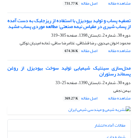
مشاهده مقاله
اصل مقاله
731.77 K
تصفیه پساب و تولید بیودیزل با استفاده از ریزجلبک به دست آمده
از پساب شهری در مقیاس نیمه صنعتی: مطالعه موردی پساب مشهد
دوره 38، شماره 2، تابستان 1398، صفحه
305-319
محمود اخوان مهدوی، رضا قشلاقی، غلامرضا ساقی، ثمانه امینیان توکلی
مشاهده مقاله
اصل مقاله
674.36 K
مدل‌سازی سینتیک شیمیایی تولید سوخت بیودیزل از روغن
پسماند رستوران
دوره 30، شماره 2، تابستان 1390، صفحه
25-33
بهمن نجفی
مشاهده مقاله
اصل مقاله
369.27 K
مقالات آماده انتشار
شماره جاری