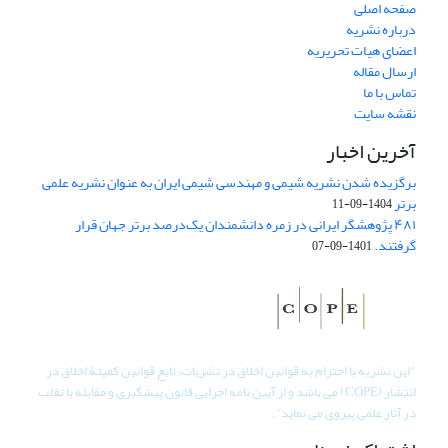
صفحه اصلی
درباره نشریه
اعضای هیات تحریریه
ارسال مقاله
تماس با ما
نقشه سایت
آخرین اخبار
برگزیده شدن نشریه شیمی و مهندسی شیمی ایران به عنوان نشریه علمی
برتر
1404-09-11
۴۸۱ پژوهشگر ایرانی در زمره دانشمندان یک‌درصد برتر جهان قرار
گرفتند.
1401-09-07
"
این نشریه با احترام به قوانین اخلاق در نشریات، تابع قوانین کمیتۀ اخلاق در
انتشار (COPE) می باشد و از آیین نامه اجرایی قانون پیشگیری و مقابله با تقلب
در آثار علمی پیروی می نماید".