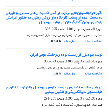
تأثیر فرمولاسیون‌های ترکیب از آنتی اکسیدان‌های سنتزی و طبیعی
به دست آمده از پساب کارخانه‌های روغن زیتون به منظور افزایش
پایداری روغن آفتابگردان در تولید بیودیزل
دوره 41، شماره 1، بهار 1401، صفحه
295-302
ستار طهماسبی انفرادی، زهره ربیعی، رضا علیزاده، مریم منزه
مشاهده مقاله
اصل مقاله
407.58 K
تولید بیودیزل از زیست توده ریزجلبک بومی ایران
دوره 40، شماره 3، پاییز 1400، صفحه
373-386
طاهر شاهی، بابک بهشتی، علی زنوزی، مرتضی الماسی
مشاهده مقاله
اصل مقاله
1.41 M
ارزیابی سامانه تشخیص درصد خلوص بیودیزل پالم توسط فناوری
طیف‌سنجی دی‌الکتریکی و ماشین بینایی
دوره 38، شماره 3، پاییز 1398، صفحه
281-291
علیرضا زاهدی، مهدی رشوند، اردشیر شایان‌نژاد