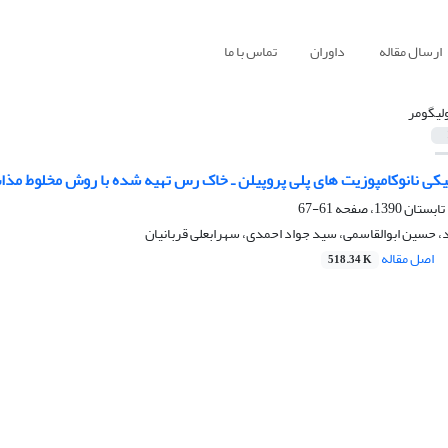
ارسال مقاله
داوران
تماس با ما
ولیگومر
یکی نانوکامپوزیت های پلی پروپیلن ـ خاک رس تهیه شده با روش مخلوط مذا
61-67
، حسین ابوالقاسمی، سید جواد احمدی، سهرابعلی قربانیان
اصل مقاله
518.34 K