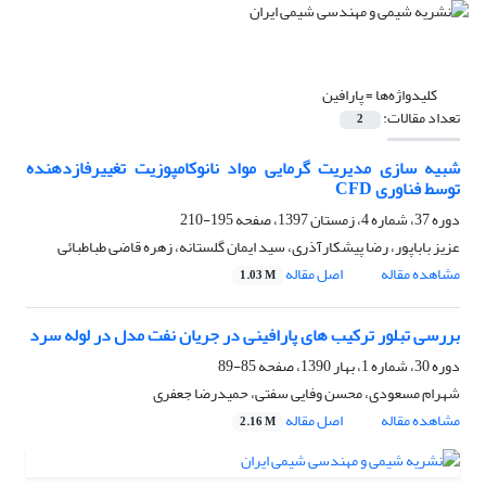
کلیدواژه‌ها =
پارافین
تعداد مقالات:
2
شبیه سازی مدیریت گرمایی مواد نانوکامپوزیت تغییرفازدهنده
توسط فناوری CFD
دوره 37، شماره 4، زمستان 1397، صفحه
195-210
عزیز باباپور، رضا پیشکارآذری، سید ایمان گلستانه، زهره قاضی طباطبائی
مشاهده مقاله
اصل مقاله
1.03 M
بررسی تبلور ترکیب های پارافینی در جریان نفت مدل در لوله سرد
دوره 30، شماره 1، بهار 1390، صفحه
85-89
شهرام مسعودی، محسن وفایی سفتی، حمیدرضا جعفری
مشاهده مقاله
اصل مقاله
2.16 M