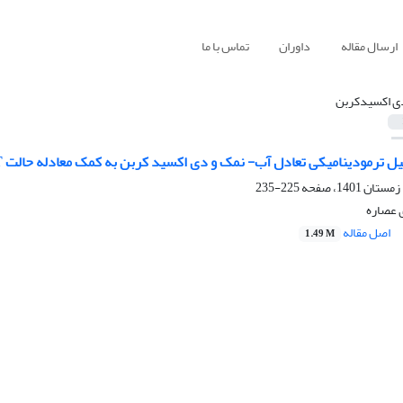
ارسال مقاله
داوران
تماس با ما
ی اکسیدکربن
 ترمودینامیکی تعادل آب- نمک و دی اکسید کربن به کمک معادله حالت ePC-SAFT
225-235
ی عصاره
اصل مقاله
1.49 M