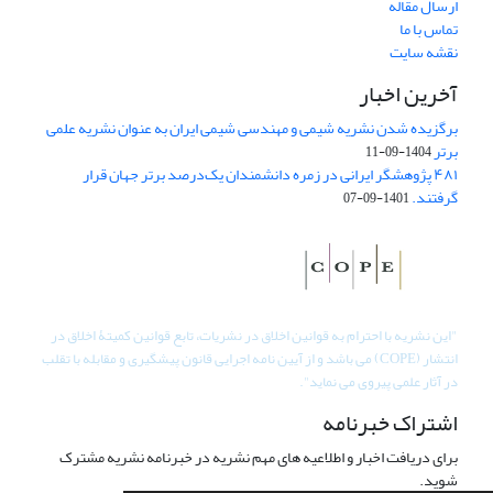
ارسال مقاله
تماس با ما
نقشه سایت
آخرین اخبار
برگزیده شدن نشریه شیمی و مهندسی شیمی ایران به عنوان نشریه علمی
برتر
1404-09-11
۴۸۱ پژوهشگر ایرانی در زمره دانشمندان یک‌درصد برتر جهان قرار
گرفتند.
1401-09-07
"
این نشریه با احترام به قوانین اخلاق در نشریات، تابع قوانین کمیتۀ اخلاق در
انتشار (COPE) می باشد و از آیین نامه اجرایی قانون پیشگیری و مقابله با تقلب
در آثار علمی پیروی می نماید".
اشتراک خبرنامه
برای دریافت اخبار و اطلاعیه های مهم نشریه در خبرنامه نشریه مشترک
شوید.