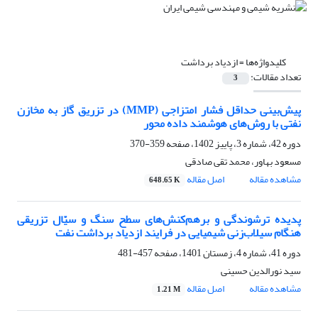
کلیدواژه‌ها =
ازدیاد برداشت
تعداد مقالات:
3
پیش‌بینی حداقل فشار امتزاجی (MMP) در تزریق گاز به مخازن
نفتی با روش‌های هوشمند داده محور
دوره 42، شماره 3، پاییز 1402، صفحه
359-370
مسعود بهاور، محمد تقی صادقی
مشاهده مقاله
اصل مقاله
648.65 K
پدیده ترشوندگی و برهم‌کنش‌های سطح سنگ و سیّال تزریقی
هنگام سیلاب‌زنی شیمیایی در فرایند ازدیاد برداشت نفت
دوره 41، شماره 4، زمستان 1401، صفحه
457-481
سید نورالدین حسینی
مشاهده مقاله
اصل مقاله
1.21 M