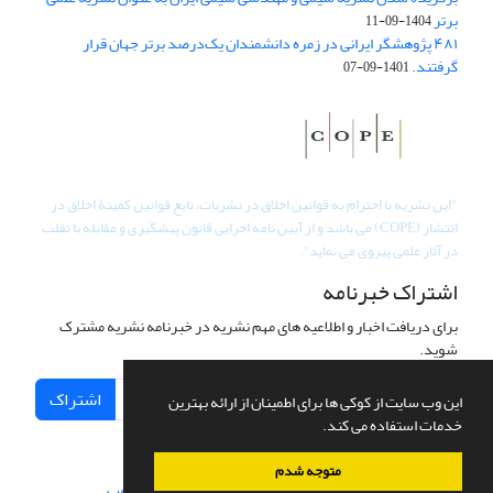
برتر
1404-09-11
۴۸۱ پژوهشگر ایرانی در زمره دانشمندان یک‌درصد برتر جهان قرار
گرفتند.
1401-09-07
"
این نشریه با احترام به قوانین اخلاق در نشریات، تابع قوانین کمیتۀ اخلاق در
انتشار (COPE) می باشد و از آیین نامه اجرایی قانون پیشگیری و مقابله با تقلب
در آثار علمی پیروی می نماید".
اشتراک خبرنامه
برای دریافت اخبار و اطلاعیه های مهم نشریه در خبرنامه نشریه مشترک
شوید.
اشتراک
این وب سایت از کوکی ها برای اطمینان از ارائه بهترین
خدمات استفاده می کند.
متوجه شدم
سامانه مدیریت نشریات علمی.
طراحی و پیاده سازی از
سیناوب