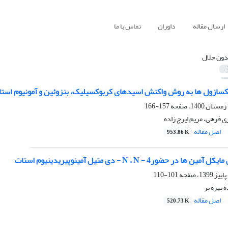
ارسال مقاله
داوران
تماس با ما
دون حلال
سازول ها به روش واکنش اسیدهای کربوکسیلیک، بنزوئین و آمونیوم است
157-166
 فرهی، مریم ایرج زاده
اصل مقاله
953.86 K
 حضور4 - N ، N - دی متیل آمینوپیریدینیوم استات
101-110
 بهره بر
اصل مقاله
520.73 K