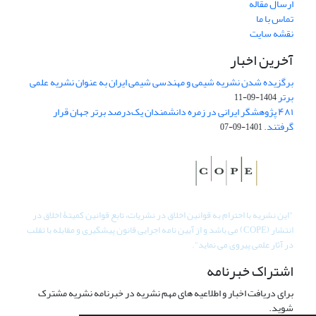
ارسال مقاله
تماس با ما
نقشه سایت
آخرین اخبار
برگزیده شدن نشریه شیمی و مهندسی شیمی ایران به عنوان نشریه علمی
برتر
1404-09-11
۴۸۱ پژوهشگر ایرانی در زمره دانشمندان یک‌درصد برتر جهان قرار
گرفتند.
1401-09-07
"
این نشریه با احترام به قوانین اخلاق در نشریات، تابع قوانین کمیتۀ اخلاق در
انتشار (COPE) می باشد و از آیین نامه اجرایی قانون پیشگیری و مقابله با تقلب
در آثار علمی پیروی می نماید".
اشتراک خبرنامه
برای دریافت اخبار و اطلاعیه های مهم نشریه در خبرنامه نشریه مشترک
شوید.