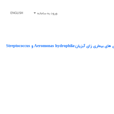
ورود به سامانه
ENGLISH
بررسی عملکرد قابلیت ضد باکتریایی ترکیب های جدید بنتونیتی اصلاح شده علیه باکتری های بیماری زای آبزیان:Aeromonas hydrophila و Streptococcus