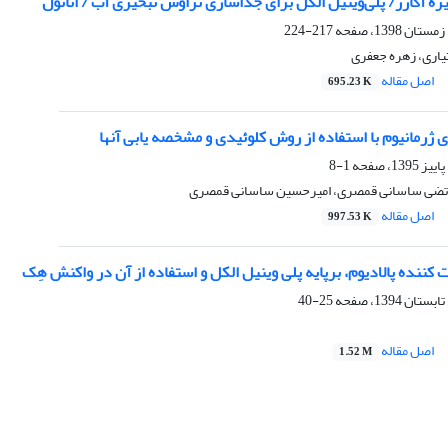
 آگارز/ پلی‌وینیل الکل برای جداسازی تراوش تبخیری آب / اتانول
217-224
تیاری، زهره جعفری
اصل مقاله
695.23 K
ای ژرمانیوم با استفاده از روش کلوئیدی و مشخصه یابی آنها
1-8
رتضی ساسانی قمصری، امیرحسین ساسانی قمصری
اصل مقاله
997.53 K
 کننده پالادیوم، برپایه پلی وینیل الکل و استفاده از آن در واکنش هِک
25-40
اصل مقاله
1.52 M