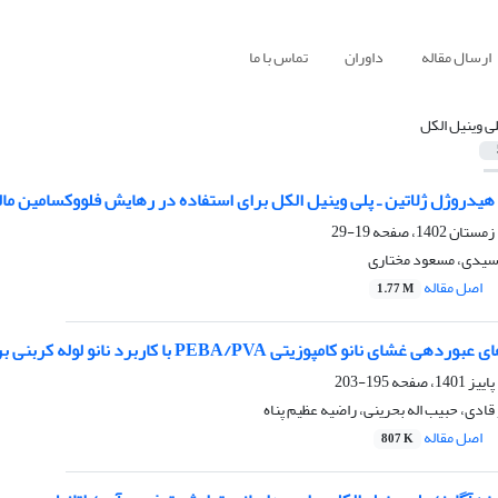
ارسال مقاله
داوران
تماس با ما
لی وینیل الکل
هیدروژل ژلاتین ـ پلی وینیل الکل برای استفاده در رهایش فلووکسامین مال
19-29
سیدی، مسعود مختاری
اصل مقاله
1.77 M
و کامپوزیتی PEBA/PVA با کاربرد نانو لوله کربنی برای جداسازی CO2 و CH4
195-203
قادی، حبیب اله بحرینی، راضیه عظیم پناه
اصل مقاله
807 K