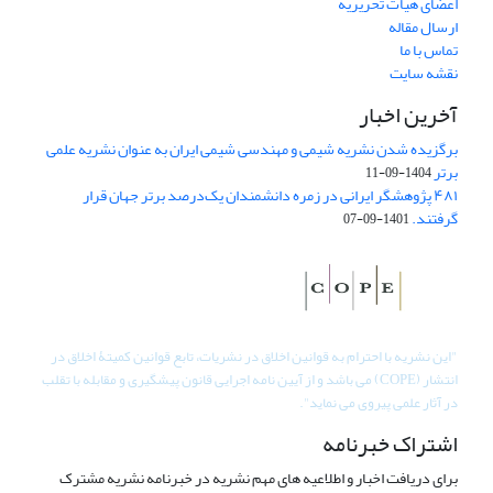
اعضای هیات تحریریه
ارسال مقاله
تماس با ما
نقشه سایت
آخرین اخبار
برگزیده شدن نشریه شیمی و مهندسی شیمی ایران به عنوان نشریه علمی
برتر
1404-09-11
۴۸۱ پژوهشگر ایرانی در زمره دانشمندان یک‌درصد برتر جهان قرار
گرفتند.
1401-09-07
"
این نشریه با احترام به قوانین اخلاق در نشریات، تابع قوانین کمیتۀ اخلاق در
انتشار (COPE) می باشد و از آیین نامه اجرایی قانون پیشگیری و مقابله با تقلب
در آثار علمی پیروی می نماید".
اشتراک خبرنامه
برای دریافت اخبار و اطلاعیه های مهم نشریه در خبرنامه نشریه مشترک