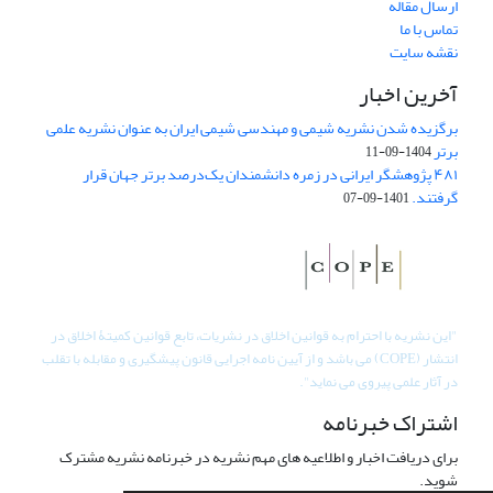
ارسال مقاله
تماس با ما
نقشه سایت
آخرین اخبار
برگزیده شدن نشریه شیمی و مهندسی شیمی ایران به عنوان نشریه علمی
برتر
1404-09-11
۴۸۱ پژوهشگر ایرانی در زمره دانشمندان یک‌درصد برتر جهان قرار
گرفتند.
1401-09-07
"
این نشریه با احترام به قوانین اخلاق در نشریات، تابع قوانین کمیتۀ اخلاق در
انتشار (COPE) می باشد و از آیین نامه اجرایی قانون پیشگیری و مقابله با تقلب
در آثار علمی پیروی می نماید".
اشتراک خبرنامه
برای دریافت اخبار و اطلاعیه های مهم نشریه در خبرنامه نشریه مشترک
شوید.