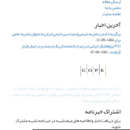
ارسال مقاله
تماس با ما
نقشه سایت
آخرین اخبار
برگزیده شدن نشریه شیمی و مهندسی شیمی ایران به عنوان نشریه علمی
برتر
1404-09-11
۴۸۱ پژوهشگر ایرانی در زمره دانشمندان یک‌درصد برتر جهان قرار
گرفتند.
1401-09-07
"
این نشریه با احترام به قوانین اخلاق در نشریات، تابع قوانین کمیتۀ اخلاق در
انتشار (COPE) می باشد و از آیین نامه اجرایی قانون پیشگیری و مقابله با تقلب
در آثار علمی پیروی می نماید".
اشتراک خبرنامه
برای دریافت اخبار و اطلاعیه های مهم نشریه در خبرنامه نشریه مشترک
شوید.