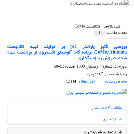
کلیدواژه‌ها =
کاتالیست CoMo
تعداد مقالات:
1
بررسی تأثیر پارامتر pH بر فرایند تهیه کاتالیست
CoMo/Alumina برپایه گاما آلومینای اکسترود از بوهمیت تهیه
شده به روش رسوب گذاری
دوره 33، شماره 4، زمستان 1393، صفحه
53-60
زهرا شهیدیان، آزاده پاپن
مشاهده مقاله
اصل مقاله
1.62 M
مقالات آماده انتشار
شماره جاری
شماره‌های پیشین نشریه