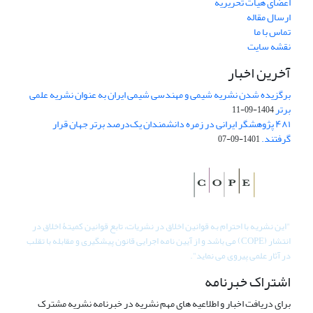
اعضای هیات تحریریه
ارسال مقاله
تماس با ما
نقشه سایت
آخرین اخبار
برگزیده شدن نشریه شیمی و مهندسی شیمی ایران به عنوان نشریه علمی
برتر
1404-09-11
۴۸۱ پژوهشگر ایرانی در زمره دانشمندان یک‌درصد برتر جهان قرار
گرفتند.
1401-09-07
"
این نشریه با احترام به قوانین اخلاق در نشریات، تابع قوانین کمیتۀ اخلاق در
انتشار (COPE) می باشد و از آیین نامه اجرایی قانون پیشگیری و مقابله با تقلب
در آثار علمی پیروی می نماید".
اشتراک خبرنامه
برای دریافت اخبار و اطلاعیه های مهم نشریه در خبرنامه نشریه مشترک