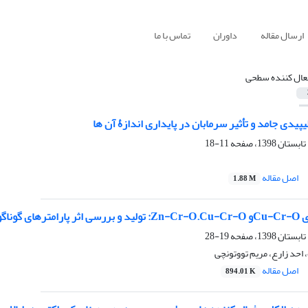
ارسال مقاله
داوران
تماس با ما
عال کننده سطحی
پیدی جامد و تأثیر سرمابان در پایداری اندازۀ آن ها
11-18
اصل مقاله
1.88 M
نه بندی آن‌ها
19-28
احد زارع، مریم تووتونچی
اصل مقاله
894.01 K