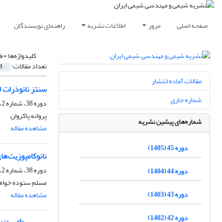
صفحه اصلی
مرور
اطلاعات نشریه
راهنمای نویسندگان
کلیدواژه‌ها =
ف
تعداد مقالات:
3
مقالات آماده انتشار
سنتز نانوذرات لی
شماره جاری
دوره 38، شماره 2، تابستان 1398، صفحه
پروانه پاکروان
شماره‌های پیشین نشریه
مشاهده مقاله
دوره 45 (1405)
نانوکامپوزیت‌های Cu-Cr-Oو Zn-Cr-O.Cu-Cr-O: تولید و بررسی اثر پارامترهای گوناگون بر روی ترکیب، ریخت شناسی و دا
دوره 38، شماره 2، تابستان 1398، صفحه
دوره 44 (1404)
مسلم ستوده خواه، 
دوره 43 (1403)
مشاهده مقاله
دوره 42 (1402)