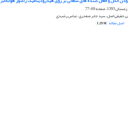
ودن الکل و فعال کننده های سطحی بر روی هیدرودینامیک راکتور هوابالابر
69-77
لی حقیقی اصل، سید جابر صفدری، عباس رشیدی
اصل مقاله
1.29 M