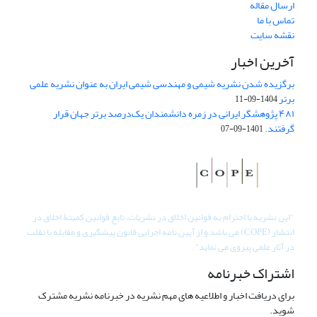
ارسال مقاله
تماس با ما
نقشه سایت
آخرین اخبار
برگزیده شدن نشریه شیمی و مهندسی شیمی ایران به عنوان نشریه علمی
برتر
1404-09-11
۴۸۱ پژوهشگر ایرانی در زمره دانشمندان یک‌درصد برتر جهان قرار
گرفتند.
1401-09-07
"
این نشریه با احترام به قوانین اخلاق در نشریات، تابع قوانین کمیتۀ اخلاق در
انتشار (COPE) می باشد و از آیین نامه اجرایی قانون پیشگیری و مقابله با تقلب
در آثار علمی پیروی می نماید".
اشتراک خبرنامه
برای دریافت اخبار و اطلاعیه های مهم نشریه در خبرنامه نشریه مشترک
شوید.