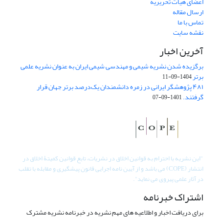
اعضای هیات تحریریه
ارسال مقاله
تماس با ما
نقشه سایت
آخرین اخبار
برگزیده شدن نشریه شیمی و مهندسی شیمی ایران به عنوان نشریه علمی
برتر
1404-09-11
۴۸۱ پژوهشگر ایرانی در زمره دانشمندان یک‌درصد برتر جهان قرار
گرفتند.
1401-09-07
"
این نشریه با احترام به قوانین اخلاق در نشریات، تابع قوانین کمیتۀ اخلاق در
انتشار (COPE) می باشد و از آیین نامه اجرایی قانون پیشگیری و مقابله با تقلب
در آثار علمی پیروی می نماید".
اشتراک خبرنامه
برای دریافت اخبار و اطلاعیه های مهم نشریه در خبرنامه نشریه مشترک