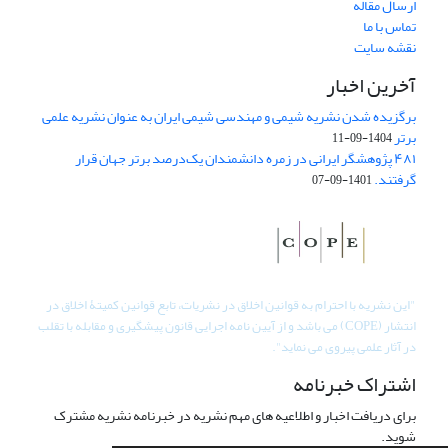
ارسال مقاله
تماس با ما
نقشه سایت
آخرین اخبار
برگزیده شدن نشریه شیمی و مهندسی شیمی ایران به عنوان نشریه علمی
برتر
1404-09-11
۴۸۱ پژوهشگر ایرانی در زمره دانشمندان یک‌درصد برتر جهان قرار
گرفتند.
1401-09-07
"
این نشریه با احترام به قوانین اخلاق در نشریات، تابع قوانین کمیتۀ اخلاق در
انتشار (COPE) می باشد و از آیین نامه اجرایی قانون پیشگیری و مقابله با تقلب
در آثار علمی پیروی می نماید".
اشتراک خبرنامه
برای دریافت اخبار و اطلاعیه های مهم نشریه در خبرنامه نشریه مشترک
شوید.