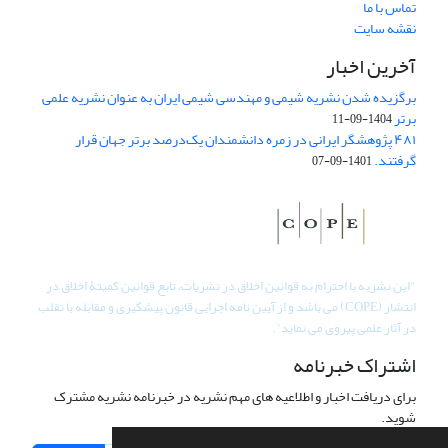
تماس با ما
نقشه سایت
آخرین اخبار
برگزیده شدن نشریه شیمی و مهندسی شیمی ایران به عنوان نشریه علمی
برتر
1404-09-11
۴۸۱ پژوهشگر ایرانی در زمره دانشمندان یک‌درصد برتر جهان قرار
گرفتند.
1401-09-07
"
این نشریه با احترام به قوانین اخلاق در نشریات، تابع قوانین کمیتۀ اخلاق در
انتشار (COPE) می باشد و از آیین نامه اجرایی قانون پیشگیری و مقابله با تقلب
در آثار علمی پیروی می نماید".
اشتراک خبرنامه
برای دریافت اخبار و اطلاعیه های مهم نشریه در خبرنامه نشریه مشترک
شوید.