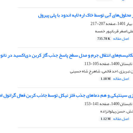
 محلول‌های آبی توسط خاک اره لایه اندود با پلی پیرول
207-217
ی اصغر قربانپور خمسه
اصل مقاله
735.78 K
انیسم‌های انتقال جرم و مدل سطح پاسخ جذب گاز کربن دی‌اکسید در نانو 
105-113
ن تبریزی، احد قائمی، شاهرخ شاه حسینی
اصل مقاله
1.18 M
 سینتیکی و هم دما‌های جذب فلز نیکل توسط جاذب کربن فعال گرانول ا
141-153
ش، حسن پهلوانزاده
اصل مقاله
1.12 M