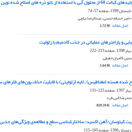
ستفاده از نانو ذره های اصلاح شده نوین هماتیت
57-74
 امیر حسام حسنی، عبدالرضا نیلچی
اصل مقاله
1.72 M
یایی و پارامترهای عملیاتی در جذب کادمیم با زئولیت
213-222
سین‌ کامران‌حقیقی
اصل مقاله
1.64 M
 شده هسته (مغناطیس) ـ لایه (زئولیتی) با قابلیت حذف یون‌های فلزهای س
125-131
مدرضا الهی فرد
اصل مقاله
829.59 K
وزیت‌ کیتوسان/آهن اکسید: ساختارشناسی سطح و مطالعه‌ی ویژگی‌های جذبی 
105-115