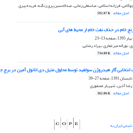
امی، فرزانه اسلامی، عباسعلی زمانی، عبدالحسین پری زنگنه، فریده پیری
اصل مقاله
592.07 K
نج خام در حذف نفت خام از محیط های آبی
13-23
، نوراله میرغفاری، بهزاد رضایی
اصل مقاله
734.09 K
نتخابی گاز هیدروژن سولفید توسط محلول متیل دی اتانول آمین در برج 
27-39
 رضا آذین، شهریار عصفوری
اصل مقاله
362.06 K
یمی ایران به