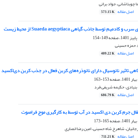
چوبتاشانی، جواد براتی
اصل مقاله
573.15 K
ادمیم توسط جاذب گیاهی Suaeda aegyptiaca از محیط زیست
149-154
 حمزه حسینی
اصل مقاله
409.22 K
هی تاثیر نانوسیال دارای نانوذره‌های کربن فعال در جذب کربن دی‌اکسید
153-163
بنیادی، حکیمه شریفی فرد
اصل مقاله
686.79 K
قال جرم کربن دی اکسید در آب توسط به کارگیری موج فراصوت
165-173
انیان، شاهرخ شاه حسینی، امین رضا انصاری
اصل مقاله
711.21 K