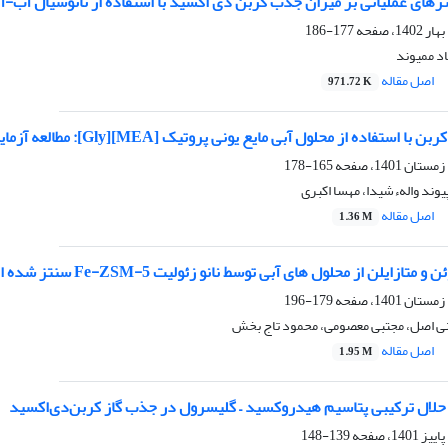
ترهای عملیاتی بر میزان جذب کربن دی اکسید با استفاده از نانوسیال آب-آل
177-186
د ممیوند
اصل مقاله
971.72 K
اده از محلول آبی مایع یونی پروتیک [MEA][Gly]: مطالعه آزمایشگاهی و برازش مدل
165-178
یوند والهءشیدا، مهسا اکبری
اصل مقاله
1.36 M
یلن از محلول های آبی توسط نانو زئولیت Fe-ZSM-5 سنتز شده از خاکستر زغال‌سنگ
179-196
 اصل، مجتبی معصومی، محمود تاج بخش
اصل مقاله
1.95 M
لال ترکیبی پتاسیم هیدروکسید – گلیسرول در جذب گاز کربن‌دی‌اکسید
139-148