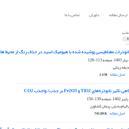
ارسال مقاله
داوران
تماس با ما
ذب
1
نانوذرات مغناطیسی پوشیده شده با هیومیک اسید در حذف رنگ از محیط های
113-128
یقه زینلی
اصل مقاله
1.4 M
ذره‌های TiO2 و Fe2O3 بر جذب/ واجذب CO2
139-150
 الهام بخش، پیمان کشاورز
اصل مقاله
745.89 K