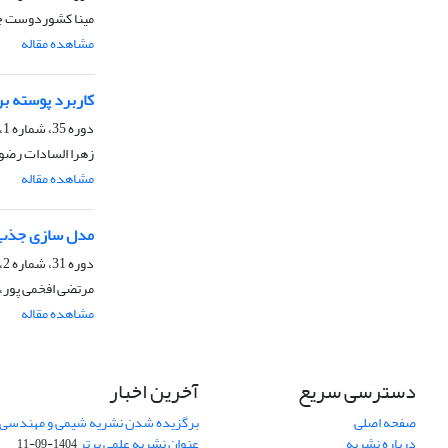
مینا کشوردوست چوک
مشاهده مقاله
کاربرد پوسته بر
دوره 35، شماره 1، بهار 1395، صفحه
زهرا السادات رضوی
مشاهده مقاله
مدل سازی جذب ا
دوره 31، شماره 2، تابستان 1391، صفحه
مرتضی افخمی پور،
مشاهده مقاله
دسترسی سریع
آخرین اخبار
صفحه اصلی
برگزیده شدن نشریه شیمی و مهندسی ش
درباره نشریه
عنوان نشریه علمی برتر
1404-09-11