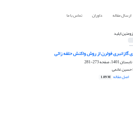
ارسال مقاله
داوران
تماس با ما
زومتین ایلید
ی گازانبری فولرن از روش واکنش حلقه زائی
273-281
ا حسین غانمی
اصل مقاله
1.09 M