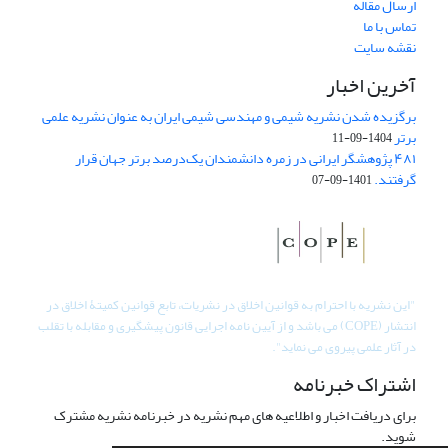
ارسال مقاله
تماس با ما
نقشه سایت
آخرین اخبار
برگزیده شدن نشریه شیمی و مهندسی شیمی ایران به عنوان نشریه علمی
برتر
1404-09-11
۴۸۱ پژوهشگر ایرانی در زمره دانشمندان یک‌درصد برتر جهان قرار
گرفتند.
1401-09-07
"
این نشریه با احترام به قوانین اخلاق در نشریات، تابع قوانین کمیتۀ اخلاق در
انتشار (COPE) می باشد و از آیین نامه اجرایی قانون پیشگیری و مقابله با تقلب
در آثار علمی پیروی می نماید".
اشتراک خبرنامه
برای دریافت اخبار و اطلاعیه های مهم نشریه در خبرنامه نشریه مشترک
شوید.