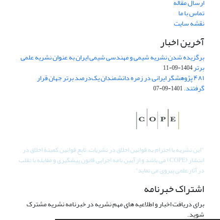
ارسال مقاله
تماس با ما
نقشه سایت
آخرین اخبار
برگزیده شدن نشریه شیمی و مهندسی شیمی ایران به عنوان نشریه علمی
برتر
1404-09-11
۴۸۱ پژوهشگر ایرانی در زمره دانشمندان یک‌درصد برتر جهان قرار
گرفتند.
1401-09-07
"
این نشریه با احترام به قوانین اخلاق در نشریات، تابع قوانین کمیتۀ اخلاق در
انتشار (COPE) می باشد و از آیین نامه اجرایی قانون پیشگیری و مقابله با تقلب
در آثار علمی پیروی می نماید".
اشتراک خبرنامه
برای دریافت اخبار و اطلاعیه های مهم نشریه در خبرنامه نشریه مشترک
شوید.