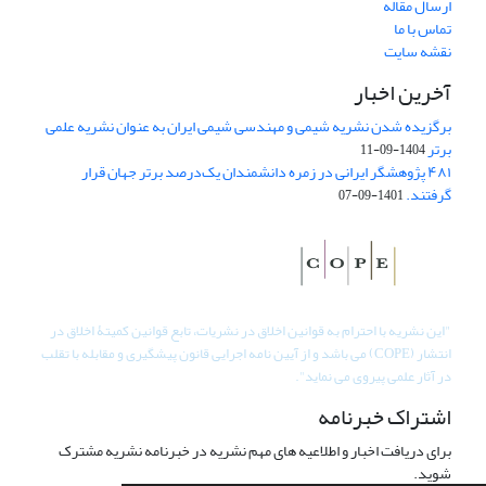
ارسال مقاله
تماس با ما
نقشه سایت
آخرین اخبار
برگزیده شدن نشریه شیمی و مهندسی شیمی ایران به عنوان نشریه علمی
برتر
1404-09-11
۴۸۱ پژوهشگر ایرانی در زمره دانشمندان یک‌درصد برتر جهان قرار
گرفتند.
1401-09-07
"
این نشریه با احترام به قوانین اخلاق در نشریات، تابع قوانین کمیتۀ اخلاق در
انتشار (COPE) می باشد و از آیین نامه اجرایی قانون پیشگیری و مقابله با تقلب
در آثار علمی پیروی می نماید".
اشتراک خبرنامه
برای دریافت اخبار و اطلاعیه های مهم نشریه در خبرنامه نشریه مشترک
شوید.