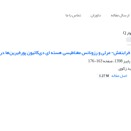
ارسال مقاله
داوران
تماس با ما
ار Q
 فرابنفش- مرئی و رزونانس مغناطیسی هسته ای دی‌کاتیون پورفیرین‌ها در 
163-176
د زکوی
اصل مقاله
1.27 M