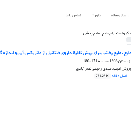
ارسال مقاله
داوران
تماس با ما
یکرو استخراج مایع ـ مایع پخشی
یع – مایع پخشی برای پیش تغلیظ داروی فنتانیل از ماتریکس آبی و اندازه 
171-180
وروش ادیب، مهدی رحیمی نصرآبادی
اصل مقاله
751.25 K