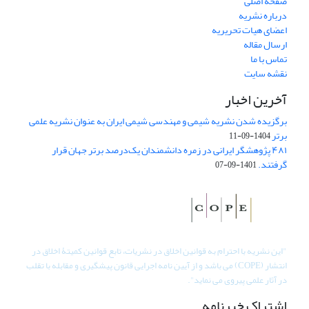
صفحه اصلی
درباره نشریه
اعضای هیات تحریریه
ارسال مقاله
تماس با ما
نقشه سایت
آخرین اخبار
برگزیده شدن نشریه شیمی و مهندسی شیمی ایران به عنوان نشریه علمی
برتر
1404-09-11
۴۸۱ پژوهشگر ایرانی در زمره دانشمندان یک‌درصد برتر جهان قرار
گرفتند.
1401-09-07
"
این نشریه با احترام به قوانین اخلاق در نشریات، تابع قوانین کمیتۀ اخلاق در
انتشار (COPE) می باشد و از آیین نامه اجرایی قانون پیشگیری و مقابله با تقلب
در آثار علمی پیروی می نماید".
اشتراک خبرنامه