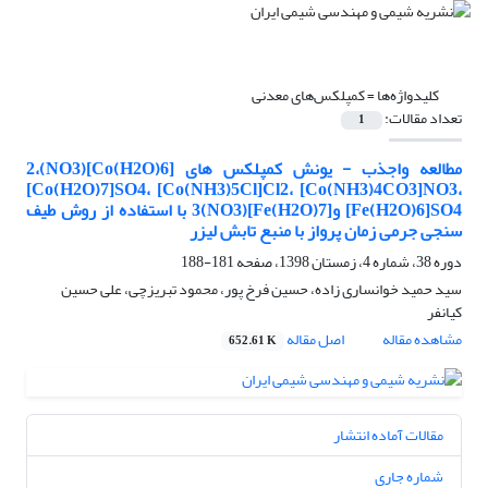
کلیدواژه‌ها =
کمپلکس‌های معدنی
تعداد مقالات:
1
مطالعه واجذب - یونش کمپلکس های [Co(H2O)6](NO3)2،
[Co(H2O)7]SO4، [Co(NH3)5Cl]Cl2، [Co(NH3)4CO3]NO3،
[Fe(H2O)6]SO4 و[Fe(H2O)7](NO3)3 با استفاده از روش طیف
سنجی جرمی زمان پرواز با منبع تابش لیزر
دوره 38، شماره 4، زمستان 1398، صفحه
181-188
سید حمید خوانساری زاده، حسین فرخ پور، محمود تبریزچی، علی حسین
کیانفر
مشاهده مقاله
اصل مقاله
652.61 K
مقالات آماده انتشار
شماره جاری