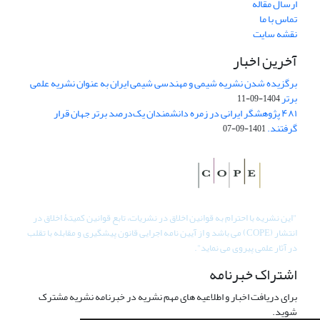
ارسال مقاله
تماس با ما
نقشه سایت
آخرین اخبار
برگزیده شدن نشریه شیمی و مهندسی شیمی ایران به عنوان نشریه علمی
برتر
1404-09-11
۴۸۱ پژوهشگر ایرانی در زمره دانشمندان یک‌درصد برتر جهان قرار
گرفتند.
1401-09-07
"
این نشریه با احترام به قوانین اخلاق در نشریات، تابع قوانین کمیتۀ اخلاق در
انتشار (COPE) می باشد و از آیین نامه اجرایی قانون پیشگیری و مقابله با تقلب
در آثار علمی پیروی می نماید".
اشتراک خبرنامه
برای دریافت اخبار و اطلاعیه های مهم نشریه در خبرنامه نشریه مشترک
شوید.