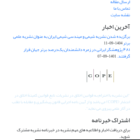
ارسال مقاله
تماس با ما
نقشه سایت
آخرین اخبار
برگزیده شدن نشریه شیمی و مهندسی شیمی ایران به عنوان نشریه علمی
برتر
1404-09-11
۴۸۱ پژوهشگر ایرانی در زمره دانشمندان یک‌درصد برتر جهان قرار
گرفتند.
1401-09-07
"
این نشریه با احترام به قوانین اخلاق در نشریات، تابع قوانین کمیتۀ اخلاق در
انتشار (COPE) می باشد و از آیین نامه اجرایی قانون پیشگیری و مقابله با تقلب
در آثار علمی پیروی می نماید".
اشتراک خبرنامه
برای دریافت اخبار و اطلاعیه های مهم نشریه در خبرنامه نشریه مشترک
شوید.