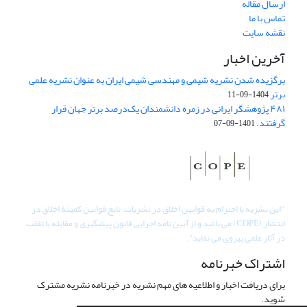
ارسال مقاله
تماس با ما
نقشه سایت
آخرین اخبار
برگزیده شدن نشریه شیمی و مهندسی شیمی ایران به عنوان نشریه علمی
برتر
1404-09-11
۴۸۱ پژوهشگر ایرانی در زمره دانشمندان یک‌درصد برتر جهان قرار
گرفتند.
1401-09-07
"
این نشریه با احترام به قوانین اخلاق در نشریات، تابع قوانین کمیتۀ اخلاق در
انتشار (COPE) می باشد و از آیین نامه اجرایی قانون پیشگیری و مقابله با تقلب
در آثار علمی پیروی می نماید".
اشتراک خبرنامه
برای دریافت اخبار و اطلاعیه های مهم نشریه در خبرنامه نشریه مشترک
شوید.