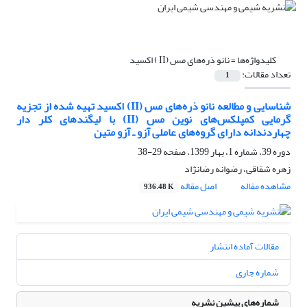
کلیدواژه‌ها =
نانو ذره‌های مس (II ) اکسید
تعداد مقالات:
1
شناسایی و مطالعه نانو ذره‌های مس (II) اکسید تهیه شده از تجزیه
گرمایی کمپلکس‌های نوین مس (II) با لیگندهای کلر دار
چهاردندانه دارای گروه‌های عاملی آزو ـ آزو متین
دوره 39، شماره 1، بهار 1399، صفحه
29-38
زهره شقاقی، رضوانه رضانژاد
مشاهده مقاله
اصل مقاله
936.48 K
مقالات آماده انتشار
شماره جاری
شماره‌های پیشین نشریه