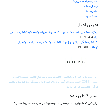
اعضای هیات تحریریه
ارسال مقاله
تماس با ما
نقشه سایت
آخرین اخبار
برگزیده شدن نشریه شیمی و مهندسی شیمی ایران به عنوان نشریه علمی
برتر
1404-09-11
۴۸۱ پژوهشگر ایرانی در زمره دانشمندان یک‌درصد برتر جهان قرار
گرفتند.
1401-09-07
"
این نشریه با احترام به قوانین اخلاق در نشریات، تابع قوانین کمیتۀ اخلاق در
انتشار (COPE) می باشد و از آیین نامه اجرایی قانون پیشگیری و مقابله با تقلب
در آثار علمی پیروی می نماید".
اشتراک خبرنامه
برای دریافت اخبار و اطلاعیه های مهم نشریه در خبرنامه نشریه مشترک