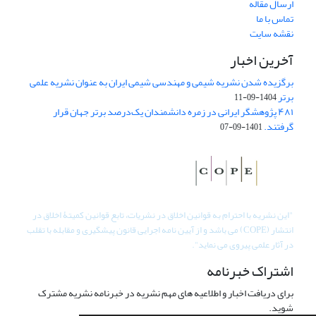
ارسال مقاله
تماس با ما
نقشه سایت
آخرین اخبار
برگزیده شدن نشریه شیمی و مهندسی شیمی ایران به عنوان نشریه علمی
برتر
1404-09-11
۴۸۱ پژوهشگر ایرانی در زمره دانشمندان یک‌درصد برتر جهان قرار
گرفتند.
1401-09-07
"
این نشریه با احترام به قوانین اخلاق در نشریات، تابع قوانین کمیتۀ اخلاق در
انتشار (COPE) می باشد و از آیین نامه اجرایی قانون پیشگیری و مقابله با تقلب
در آثار علمی پیروی می نماید".
اشتراک خبرنامه
برای دریافت اخبار و اطلاعیه های مهم نشریه در خبرنامه نشریه مشترک
شوید.