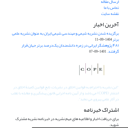
ارسال مقاله
تماس با ما
نقشه سایت
آخرین اخبار
برگزیده شدن نشریه شیمی و مهندسی شیمی ایران به عنوان نشریه علمی
برتر
1404-09-11
۴۸۱ پژوهشگر ایرانی در زمره دانشمندان یک‌درصد برتر جهان قرار
گرفتند.
1401-09-07
"
این نشریه با احترام به قوانین اخلاق در نشریات، تابع قوانین کمیتۀ اخلاق در
انتشار (COPE) می باشد و از آیین نامه اجرایی قانون پیشگیری و مقابله با تقلب
در آثار علمی پیروی می نماید".
اشتراک خبرنامه
برای دریافت اخبار و اطلاعیه های مهم نشریه در خبرنامه نشریه مشترک
شوید.