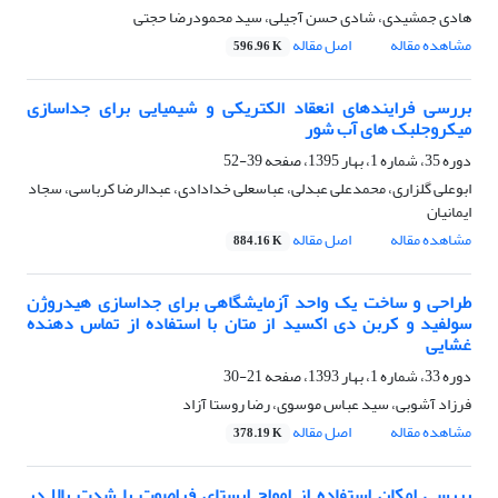
هادی جمشیدی، شادی حسن آجیلی، سید محمودرضا حجتی
مشاهده مقاله
اصل مقاله
596.96 K
بررسی فرایندهای انعقاد الکتریکی و شیمیایی برای جداسازی
میکروجلبک های آب شور
دوره 35، شماره 1، بهار 1395، صفحه
39-52
ابوعلی گلزاری، محمدعلی عبدلی، عباسعلی خدادادی، عبدالرضا کرباسی، سجاد
ایمانیان
مشاهده مقاله
اصل مقاله
884.16 K
طراحی و ساخت یک واحد آزمایشگاهی برای جداسازی هیدروژن
سولفید و کربن دی اکسید از متان با استفاده از تماس دهنده
غشایی
دوره 33، شماره 1، بهار 1393، صفحه
21-30
فرزاد آشوبی، سید عباس موسوی، رضا روستا آزاد
مشاهده مقاله
اصل مقاله
378.19 K
بررسی امکان استفاده از امواج ایستای فراصوت با شدت بالا در