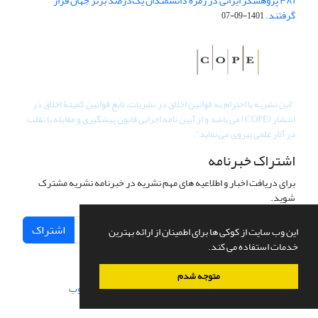
۴۸۱ پژوهشگر ایرانی در زمره دانشمندان یک‌درصد برتر جهان قرار
گرفتند.
1401-09-07
"
این نشریه با احترام به قوانین اخلاق در نشریات، تابع قوانین کمیتۀ اخلاق در
انتشار (COPE) می باشد و از آیین نامه اجرایی قانون پیشگیری و مقابله با تقلب
در آثار علمی پیروی می نماید".
اشتراک خبرنامه
برای دریافت اخبار و اطلاعیه های مهم نشریه در خبرنامه نشریه مشترک
شوید.
اشتراک
این وب سایت از کوکی ها برای اطمینان از ارائه بهترین
خدمات استفاده می کند.
متوجه شدم
سامانه مدیریت نشریات علمی.
طراحی و پیاده سازی از
سیناوب