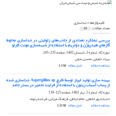
کلیدواژه‌ها =
جداسازی
تعداد مقالات:
14
بررسی عملکرد تعدادی از جاذب‌های زئولیتی در جداسازی مخلوط
گازهای هیدروژن و دوتریم با استفاده از شبیه‌سازی مونت کارلو
دوره 42، شماره 2، تابستان 1402، صفحه
235-245
بهزاد حقیقی، محسن نجفی
مشاهده مقاله
اصل مقاله
1.5 M
بهینه سازی تولید لیپاز توسط قارچ Aspergillus sp جداسازی شده
از پساب آسیاب زیتون با استفاده از فرایند تخمیر در بستر جامد
دوره 42، شماره 1، بهار 1402، صفحه
125-139
خدیجه پورخانعلی، غلام خیاطی، فرهنگ میزانی، فرشته رئوف
مشاهده مقاله
اصل مقاله
1.55 M