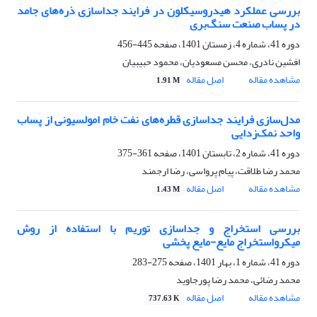
بررسی عملکرد هیدروسیکلون در فرایند جداسازی ذره‌های جامد
در پساب صنعت سنگ‌بری
دوره 41، شماره 4، زمستان 1401، صفحه
445-456
افشین نادری، محسن مسعودیان، محمود حبیبیان
مشاهده مقاله
اصل مقاله
1.91 M
مدل‌سازی فرایند جداسازی قطره‌های نفت خام امولسیونی از پساب
واحد نمک‌زدایی
دوره 41، شماره 2، تابستان 1401، صفحه
361-375
محمد رضا طلاقت، پیام پرواسی، رضا ارجمند
مشاهده مقاله
اصل مقاله
1.43 M
بررسی استخراج و جداسازی توریم با استفاده از روش
میکرواستخراج مایع-مایع پخشی
دوره 41، شماره 1، بهار 1401، صفحه
275-283
محمد رضائی، محمد رضا پورجاوید
مشاهده مقاله
اصل مقاله
737.63 K