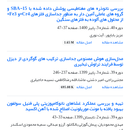
بررسی نانوذره های مغناطیسی پوشش داده شده با SBA-15 و
گروه های عاملی آمین دار به منظور جداسازی فلزهای Cr4+و Fe3+
از محلول های آلوده به فلزهای سنگین
دوره 40، شماره 3، پاییز 1400، صفحه
37-47
عزیز باباپور، آیت نوری
مشاهده مقاله
اصل مقاله
1.65 M
مدل‌سازی هوش مصنوعی جداسازی ترکیب های گوگردی از دیزل
توسط فرایند تراوش تبخیری
دوره 39، شماره 3، پاییز 1399، صفحه
237-246
مجتبی راجی، امیر دشتی، ماشاءالله رضاکاظمی، نسیبه حاجیلری
مشاهده مقاله
اصل مقاله
695.08 K
تهیه و بررسی عملکرد غشاهای نانوکامپوزیتی پلی فنیل سولفون
بهبود یافته با مونت موریلونیت اصلاح شده با آهن اکسید
دوره 39، شماره 2، تابستان 1399، صفحه
33-43
مهدی محمودیان، پیمان گوزلی بالکانلو، آرزو عبدالی، سمیه محمودی اسکندر