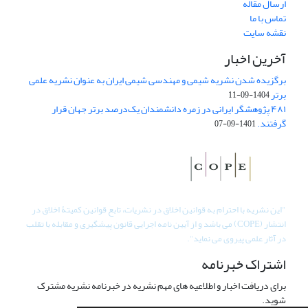
ارسال مقاله
تماس با ما
نقشه سایت
آخرین اخبار
برگزیده شدن نشریه شیمی و مهندسی شیمی ایران به عنوان نشریه علمی
برتر
1404-09-11
۴۸۱ پژوهشگر ایرانی در زمره دانشمندان یک‌درصد برتر جهان قرار
گرفتند.
1401-09-07
"
این نشریه با احترام به قوانین اخلاق در نشریات، تابع قوانین کمیتۀ اخلاق در
انتشار (COPE) می باشد و از آیین نامه اجرایی قانون پیشگیری و مقابله با تقلب
در آثار علمی پیروی می نماید".
اشتراک خبرنامه
برای دریافت اخبار و اطلاعیه های مهم نشریه در خبرنامه نشریه مشترک
شوید.