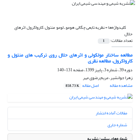
کلیدواژه‌ها =
نظریه تابعی چگالی٬ هومو ـ لومو٬ منتول٬ کارواکرول٬ اثرهای
حلال
تعداد مقالات:
1
مطالعه ساختار مولکولی و اثرهای حلال روی ترکیب های منتول و
کارواکرول، مطالعه نظری
دوره 39، شماره 3، پاییز 1399، صفحه
131-140
زهرا جوانشیر، مریم رضوی مهر
مشاهده مقاله
اصل مقاله
858.73 K
مقالات آماده انتشار
شماره جاری
شماره‌های پیشین نشریه