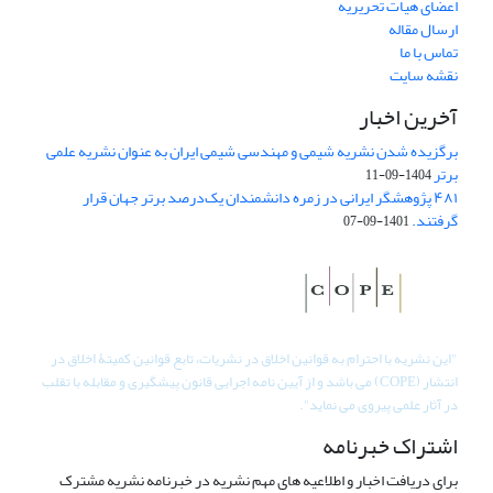
اعضای هیات تحریریه
ارسال مقاله
تماس با ما
نقشه سایت
آخرین اخبار
برگزیده شدن نشریه شیمی و مهندسی شیمی ایران به عنوان نشریه علمی
برتر
1404-09-11
۴۸۱ پژوهشگر ایرانی در زمره دانشمندان یک‌درصد برتر جهان قرار
گرفتند.
1401-09-07
"
این نشریه با احترام به قوانین اخلاق در نشریات، تابع قوانین کمیتۀ اخلاق در
انتشار (COPE) می باشد و از آیین نامه اجرایی قانون پیشگیری و مقابله با تقلب
در آثار علمی پیروی می نماید".
اشتراک خبرنامه
برای دریافت اخبار و اطلاعیه های مهم نشریه در خبرنامه نشریه مشترک