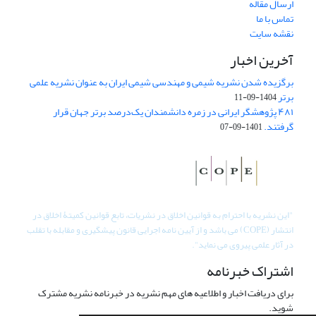
ارسال مقاله
تماس با ما
نقشه سایت
آخرین اخبار
برگزیده شدن نشریه شیمی و مهندسی شیمی ایران به عنوان نشریه علمی
برتر
1404-09-11
۴۸۱ پژوهشگر ایرانی در زمره دانشمندان یک‌درصد برتر جهان قرار
گرفتند.
1401-09-07
"
این نشریه با احترام به قوانین اخلاق در نشریات، تابع قوانین کمیتۀ اخلاق در
انتشار (COPE) می باشد و از آیین نامه اجرایی قانون پیشگیری و مقابله با تقلب
در آثار علمی پیروی می نماید".
اشتراک خبرنامه
برای دریافت اخبار و اطلاعیه های مهم نشریه در خبرنامه نشریه مشترک
شوید.