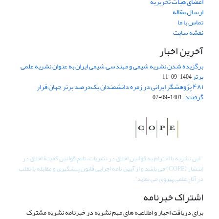
اعضای هیات تحریریه
ارسال مقاله
تماس با ما
نقشه سایت
آخرین اخبار
برگزیده شدن نشریه شیمی و مهندسی شیمی ایران به عنوان نشریه علمی
برتر
1404-09-11
۴۸۱ پژوهشگر ایرانی در زمره دانشمندان یک‌درصد برتر جهان قرار
گرفتند.
1401-09-07
"
این نشریه با احترام به قوانین اخلاق در نشریات، تابع قوانین کمیتۀ اخلاق در
انتشار (COPE) می باشد و از آیین نامه اجرایی قانون پیشگیری و مقابله با تقلب
در آثار علمی پیروی می نماید".
اشتراک خبرنامه
برای دریافت اخبار و اطلاعیه های مهم نشریه در خبرنامه نشریه مشترک