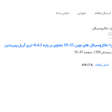
ارسال مقاله
داوران
تماس با ما
زا ـ ماکروسیکل
 نوین 25-19 عضوی بر پایه 6،4،2-تری آریل پیریدین
87-95
اصل مقاله
630.17 K