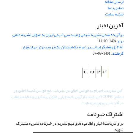
ارسال مقاله
تماس با ما
نقشه سایت
آخرین اخبار
برگزیده شدن نشریه شیمی و مهندسی شیمی ایران به عنوان نشریه علمی
برتر
1404-09-11
۴۸۱ پژوهشگر ایرانی در زمره دانشمندان یک‌درصد برتر جهان قرار
گرفتند.
1401-09-07
"
این نشریه با احترام به قوانین اخلاق در نشریات، تابع قوانین کمیتۀ اخلاق در
انتشار (COPE) می باشد و از آیین نامه اجرایی قانون پیشگیری و مقابله با تقلب
در آثار علمی پیروی می نماید".
اشتراک خبرنامه
برای دریافت اخبار و اطلاعیه های مهم نشریه در خبرنامه نشریه مشترک
شوید.