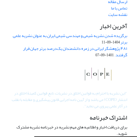
ارسال مقاله
تماس با ما
نقشه سایت
آخرین اخبار
برگزیده شدن نشریه شیمی و مهندسی شیمی ایران به عنوان نشریه علمی
برتر
1404-09-11
۴۸۱ پژوهشگر ایرانی در زمره دانشمندان یک‌درصد برتر جهان قرار
گرفتند.
1401-09-07
"
این نشریه با احترام به قوانین اخلاق در نشریات، تابع قوانین کمیتۀ اخلاق در
انتشار (COPE) می باشد و از آیین نامه اجرایی قانون پیشگیری و مقابله با تقلب
در آثار علمی پیروی می نماید".
اشتراک خبرنامه
برای دریافت اخبار و اطلاعیه های مهم نشریه در خبرنامه نشریه مشترک
شوید.