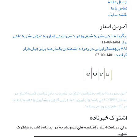
ارسال مقاله
تماس با ما
نقشه سایت
آخرین اخبار
برگزیده شدن نشریه شیمی و مهندسی شیمی ایران به عنوان نشریه علمی
برتر
1404-09-11
۴۸۱ پژوهشگر ایرانی در زمره دانشمندان یک‌درصد برتر جهان قرار
گرفتند.
1401-09-07
"
این نشریه با احترام به قوانین اخلاق در نشریات، تابع قوانین کمیتۀ اخلاق در
انتشار (COPE) می باشد و از آیین نامه اجرایی قانون پیشگیری و مقابله با تقلب
در آثار علمی پیروی می نماید".
اشتراک خبرنامه
برای دریافت اخبار و اطلاعیه های مهم نشریه در خبرنامه نشریه مشترک
شوید.