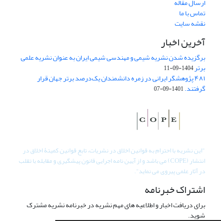
ارسال مقاله
تماس با ما
نقشه سایت
آخرین اخبار
برگزیده شدن نشریه شیمی و مهندسی شیمی ایران به عنوان نشریه علمی
برتر
1404-09-11
۴۸۱ پژوهشگر ایرانی در زمره دانشمندان یک‌درصد برتر جهان قرار
گرفتند.
1401-09-07
"
این نشریه با احترام به قوانین اخلاق در نشریات، تابع قوانین کمیتۀ اخلاق در
انتشار (COPE) می باشد و از آیین نامه اجرایی قانون پیشگیری و مقابله با تقلب
در آثار علمی پیروی می نماید".
اشتراک خبرنامه
برای دریافت اخبار و اطلاعیه های مهم نشریه در خبرنامه نشریه مشترک
شوید.