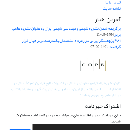
تماس با ما
نقشه سایت
آخرین اخبار
برگزیده شدن نشریه شیمی و مهندسی شیمی ایران به عنوان نشریه علمی
برتر
1404-09-11
۴۸۱ پژوهشگر ایرانی در زمره دانشمندان یک‌درصد برتر جهان قرار
گرفتند.
1401-09-07
"
این نشریه با احترام به قوانین اخلاق در نشریات، تابع قوانین کمیتۀ اخلاق در
انتشار (COPE) می باشد و از آیین نامه اجرایی قانون پیشگیری و مقابله با تقلب
در آثار علمی پیروی می نماید".
اشتراک خبرنامه
برای دریافت اخبار و اطلاعیه های مهم نشریه در خبرنامه نشریه مشترک
شوید.