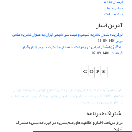
ارسال مقاله
تماس با ما
نقشه سایت
آخرین اخبار
برگزیده شدن نشریه شیمی و مهندسی شیمی ایران به عنوان نشریه علمی
برتر
1404-09-11
۴۸۱ پژوهشگر ایرانی در زمره دانشمندان یک‌درصد برتر جهان قرار
گرفتند.
1401-09-07
"
این نشریه با احترام به قوانین اخلاق در نشریات، تابع قوانین کمیتۀ اخلاق در
انتشار (COPE) می باشد و از آیین نامه اجرایی قانون پیشگیری و مقابله با تقلب
در آثار علمی پیروی می نماید".
اشتراک خبرنامه
برای دریافت اخبار و اطلاعیه های مهم نشریه در خبرنامه نشریه مشترک
شوید.