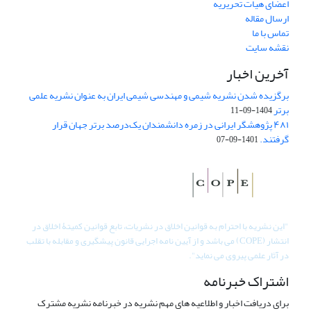
اعضای هیات تحریریه
ارسال مقاله
تماس با ما
نقشه سایت
آخرین اخبار
برگزیده شدن نشریه شیمی و مهندسی شیمی ایران به عنوان نشریه علمی
برتر
1404-09-11
۴۸۱ پژوهشگر ایرانی در زمره دانشمندان یک‌درصد برتر جهان قرار
گرفتند.
1401-09-07
"
این نشریه با احترام به قوانین اخلاق در نشریات، تابع قوانین کمیتۀ اخلاق در
انتشار (COPE) می باشد و از آیین نامه اجرایی قانون پیشگیری و مقابله با تقلب
در آثار علمی پیروی می نماید".
اشتراک خبرنامه
برای دریافت اخبار و اطلاعیه های مهم نشریه در خبرنامه نشریه مشترک