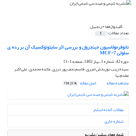
کلیدواژه‌ها =
زنجبیل
تعداد مقالات:
1
نانوفرمولاسیون جینجرول و بررسی اثر سایتوتوکسیک آن بر رده ی
سلولی MCF-7
دوره 42، شماره 1، بهار 1402، صفحه
1-11
سیده زینب نوربخش امیری، قاسم نجف پور درزی، مائده محمدی، علی اکبر
مقدم نیا
مشاهده مقاله
اصل مقاله
718.21 K
مقالات آماده انتشار
شماره جاری
شماره‌های پیشین نشریه