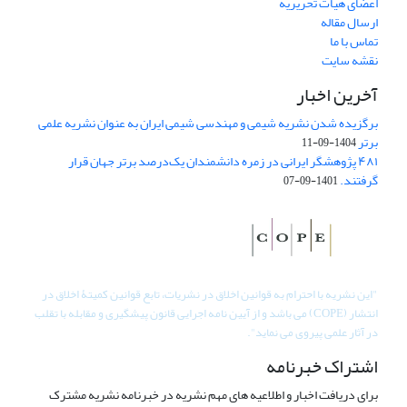
اعضای هیات تحریریه
ارسال مقاله
تماس با ما
نقشه سایت
آخرین اخبار
برگزیده شدن نشریه شیمی و مهندسی شیمی ایران به عنوان نشریه علمی
برتر
1404-09-11
۴۸۱ پژوهشگر ایرانی در زمره دانشمندان یک‌درصد برتر جهان قرار
گرفتند.
1401-09-07
"
این نشریه با احترام به قوانین اخلاق در نشریات، تابع قوانین کمیتۀ اخلاق در
انتشار (COPE) می باشد و از آیین نامه اجرایی قانون پیشگیری و مقابله با تقلب
در آثار علمی پیروی می نماید".
اشتراک خبرنامه
برای دریافت اخبار و اطلاعیه های مهم نشریه در خبرنامه نشریه مشترک