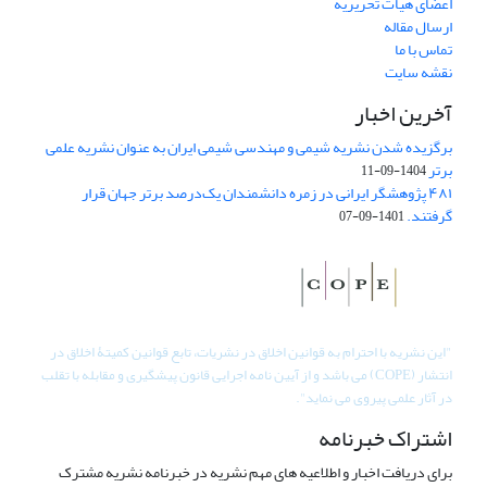
اعضای هیات تحریریه
ارسال مقاله
تماس با ما
نقشه سایت
آخرین اخبار
برگزیده شدن نشریه شیمی و مهندسی شیمی ایران به عنوان نشریه علمی
برتر
1404-09-11
۴۸۱ پژوهشگر ایرانی در زمره دانشمندان یک‌درصد برتر جهان قرار
گرفتند.
1401-09-07
"
این نشریه با احترام به قوانین اخلاق در نشریات، تابع قوانین کمیتۀ اخلاق در
انتشار (COPE) می باشد و از آیین نامه اجرایی قانون پیشگیری و مقابله با تقلب
در آثار علمی پیروی می نماید".
اشتراک خبرنامه
برای دریافت اخبار و اطلاعیه های مهم نشریه در خبرنامه نشریه مشترک