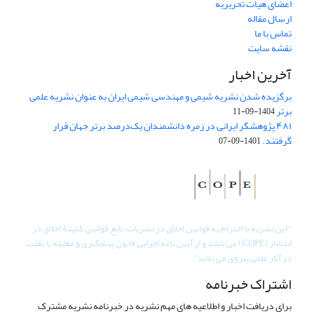
اعضای هیات تحریریه
ارسال مقاله
تماس با ما
نقشه سایت
آخرین اخبار
برگزیده شدن نشریه شیمی و مهندسی شیمی ایران به عنوان نشریه علمی
برتر
1404-09-11
۴۸۱ پژوهشگر ایرانی در زمره دانشمندان یک‌درصد برتر جهان قرار
گرفتند.
1401-09-07
"
این نشریه با احترام به قوانین اخلاق در نشریات، تابع قوانین کمیتۀ اخلاق در
انتشار (COPE) می باشد و از آیین نامه اجرایی قانون پیشگیری و مقابله با تقلب
در آثار علمی پیروی می نماید".
اشتراک خبرنامه
برای دریافت اخبار و اطلاعیه های مهم نشریه در خبرنامه نشریه مشترک