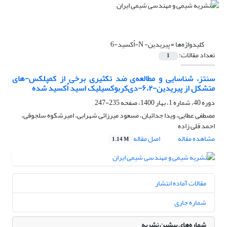
کلیدواژه‌ها =
پیریدین- N-اُکسید-6
تعداد مقالات:
1
سنتز، شناسایی و مطالعه‌‌‌ی ضد ‌تکثیری برخی از کمپلکس-های
متشکل از پیریدین-۶،۲-دی‌کربوکسیلیک اسید اُکسید شده
دوره 40، شماره 1، بهار 1400، صفحه
235-247
مصطفی عطایی، ویدا جدائیان، مسعود میرزائی شهرابی، امیرشکوه سلجوقی،
احمد قلی زاده
مشاهده مقاله
اصل مقاله
1.14 M
مقالات آماده انتشار
شماره جاری
شماره‌های پیشین نشریه